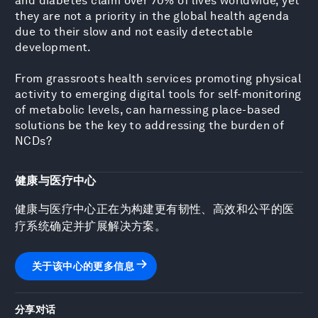
and diabetes claim over 70% of lives worldwide, yet
they are not a priority in the global health agenda
due to their slow and not easily detectable
development.
From grassroots health services promoting physical
activity to emerging digital tools for self-monitoring
of metabolic levels, can harnessing place-based
solutions be the key to addressing the burden of
NCDs?
健康与医疗中心
健康与医疗中心正在为构建更有韧性、高效和公平的医
疗系统确定并扩展解决方案。
关于该中心的更多信息
分享对话