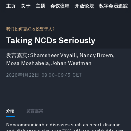
主页
关于
主题
会议议程
开放论坛
数字会员追踪
0
seconds
我们如何更好地投资于人?
of
Taking NCDs Seriously
46
minutes,
10
seconds
发言嘉宾:
Shamsheer Vayalil
,
Nancy Brown
,
Mosa Moshabela
,
Johan Westman
2026年1月22日
09:00–09:45
CET
介绍
发言嘉宾
Noncommunicable diseases such as heart disease