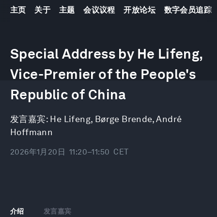
主页
关于
主题
会议议程
开放论坛
数字会员追踪
0
seconds
Special Address by He Lifeng,
of
24
Vice-Premier of the People's
minutes,
10
seconds
Republic of China
发言嘉宾:
He Lifeng
,
Børge Brende
,
André
Hoffmann
2026年1月20日
11:20–11:50
CET
介绍
发言嘉宾