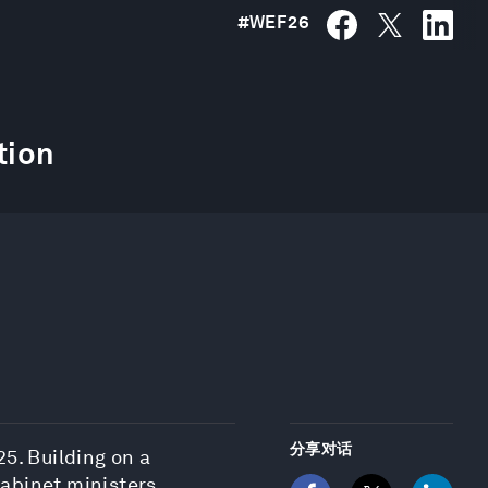
#
WEF26
tion
分享对话
25. Building on a
abinet ministers