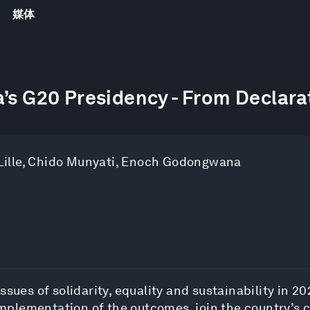
踪
媒体
’s G20 Presidency - From Declara
ille
,
Chido Munyati
,
Enoch Godongwana
sues of solidarity, equality and sustainability in 20
plementation of the outcomes, join the country’s c