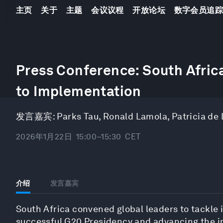
主页
关于
主题
会议议程
开放论坛
数字会员追
0
seconds
Press Conference: South Africa
of
35
to Implementation
minutes,
10
seconds
Volume
90%
发言嘉宾:
Parks Tau
,
Ronald Lamola
,
Patricia de L
2026年1月22日
15:00–15:30
CET
介绍
发言嘉宾
South Africa convened global leaders to tackle is
successful G20 Presidency and advancing the im