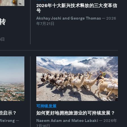
2026年十大新兴技术释放的三大变革信
号
Akshay Joshi and George Thomas
—
2026
转
年7月21日
6日
可持续发展
些启示？
如何更好地拥抱旅游业的可持续发展？
Weirong
—
Naeem Adam and Mateo Labaki
—
2026年
7月16日