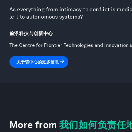
As everything from intimacy to conflict is med
left to autonomous systems?
前沿科技与创新中心
The Centre for Frontier Technologies and Innovation 
关于该中心的更多信息
More from
我们如何负责任