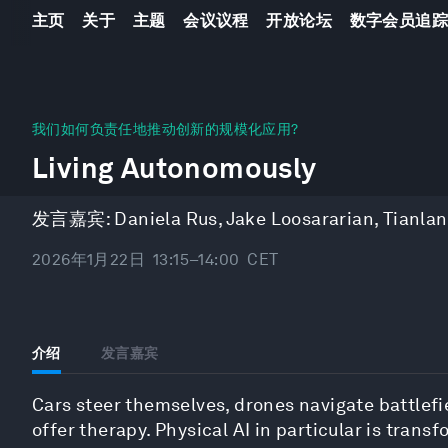
主页
关于
主题
会议议程
开放论坛
数字会员追
0
seconds
我们如何负责任地推动创新的规模化应用?
of
Living Autonomously
46
minutes,
10
seconds
Volume
发言嘉宾:
Daniela Rus
,
Jake Loosararian
,
Tianla
90%
2026年1月22日
13:15–14:00
CET
介绍
发言嘉宾
Cars steer themselves, drones navigate battlef
offer therapy. Physical AI in particular is tra