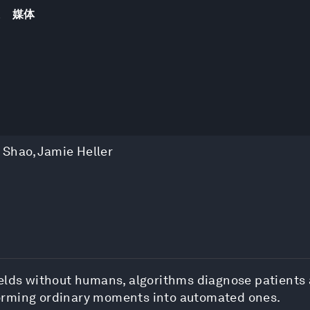
踪
媒体
n Shao
,
Jamie Heller
ields without humans, algorithms diagnose patients
nsforming ordinary moments into automated ones.