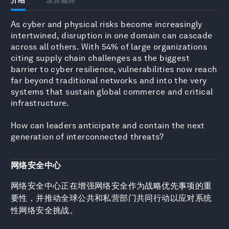
As cyber and physical risks become increasingly
intertwined, disruption in one domain can cascade
across all others. With 54% of large organizations
citing supply chain challenges as the biggest
barrier to cyber resilience, vulnerabilities now reach
far beyond traditional networks and into the very
systems that sustain global commerce and critical
infrastructure.
How can leaders anticipate and contain the next
generation of interconnected threats?
网络安全中心
网络安全中心正在增强网络安全作为战略优先事项的重
要性，并推动全球公共和私营部门共同行动以应对系统
性网络安全挑战。