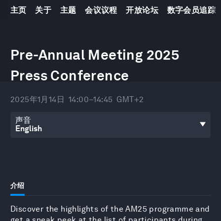
主页
关于
主题
会议议程
开放论坛
数字会员追踪
0
seconds
Pre-Annual Meeting 2025
of
40
Press Conference
minutes,
55
seconds
2025年1月14日
14:00–14:45
GMT+2
声音
介绍
Discover the highlights of the AM25 programme and
get a sneak peek at the list of participants during