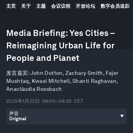
主页
关于
主题
会议议程
开放论坛
数字会员追踪
0
seconds
Media Briefing: Yes Cities –
of
31
Reimagining Urban Life for
minutes,
8
seconds
People and Planet
发言嘉宾:
John Dutton
,
Zachary Smith
,
Fajer
Mushtaq
,
Kwasi Mitchell
,
Shanti Raghavan
,
Anacláudia Rossbach
2025年1月22日
08:00–08:30
CET
声音