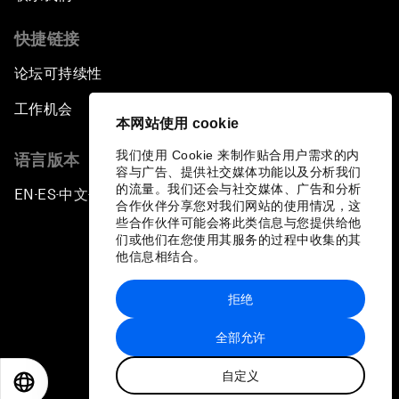
快捷链接
论坛可持续性
工作机会
本网站使用 cookie
我们使用 Cookie 来制作贴合用户需求的内
语言版本
容与广告、提供社交媒体功能以及分析我们
的流量。我们还会与社交媒体、广告和分析
EN
ES
中文
日本語
▪
▪
▪
合作伙伴分享您对我们网站的使用情况，这
些合作伙伴可能会将此类信息与您提供给他
们或他们在您使用其服务的过程中收集的其
他信息相结合。
拒绝
隐私政策和服务条款
全部允许
站点地图
自定义
©
2026
世界经济论坛
EN
ES
中文
日本語