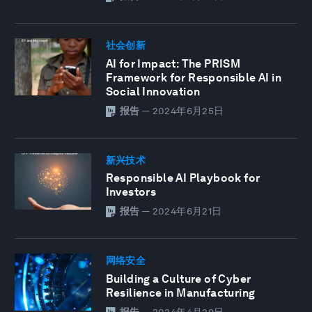
社会创新
AI for Impact: The PRISM
Framework for Responsible AI in
Social Innovation
报告
—
2024年6月25日
新兴技术
Responsible AI Playbook for
Investors
报告
—
2024年6月21日
网络安全
Building a Culture of Cyber
Resilience in Manufacturing