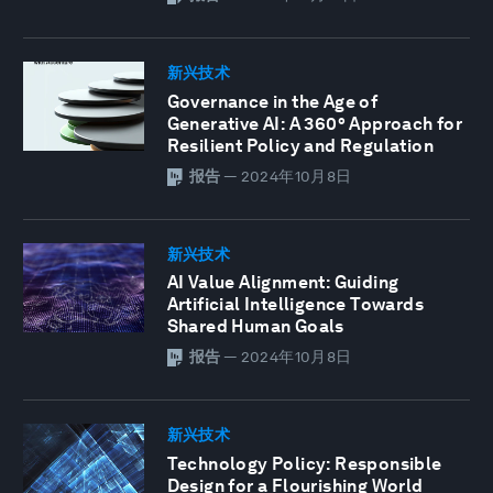
新兴技术
Governance in the Age of
Generative AI: A 360° Approach for
Resilient Policy and Regulation
报告
—
2024年10月8日
新兴技术
AI Value Alignment: Guiding
Artificial Intelligence Towards
Shared Human Goals
报告
—
2024年10月8日
新兴技术
Technology Policy: Responsible
Design for a Flourishing World