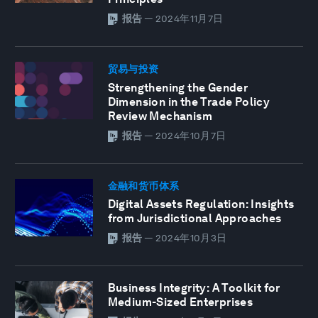
报告
—
2024年11月7日
贸易与投资
Strengthening the Gender
Dimension in the Trade Policy
Review Mechanism
报告
—
2024年10月7日
金融和货币体系
Digital Assets Regulation: Insights
from Jurisdictional Approaches
报告
—
2024年10月3日
Business Integrity: A Toolkit for
Medium-Sized Enterprises