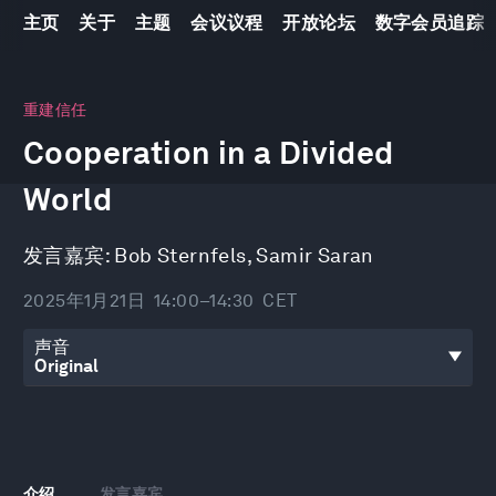
主页
关于
主题
会议议程
开放论坛
数字会员追踪
0
seconds
重建信任
of
Cooperation in a Divided
31
minutes,
42
World
seconds
发言嘉宾:
Bob Sternfels
,
Samir Saran
2025年1月21日
14:00–14:30
CET
声音
介绍
发言嘉宾