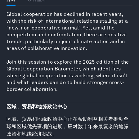
Global cooperation has declined in recent years,
with the risk of international relations stalling at a
"new, non-cooperative normal". Yet, amid the
competition and confrontation, there are positive
trends, particularly on joint climate action and in
areas of collaborative innovation.
Join this session to explore the 2025 edition of the
Global Cooperation Barometer, which identifies
where global cooperation is working, where it isn't
and what leaders can do to build stronger cross-
border collaboration.
区域、贸易和地缘政治中心
区域、贸易和地缘政治中心正在帮助利益相关者推动全
球和区域优先事项的进展，应对数十年来最复杂的地缘
政治和地缘经济挑战。