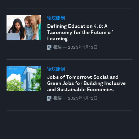
论坛建制
Defining Education 4.0: A
Taxonomy for the Future of
Learning
报告
—
2023年1月13日
论坛建制
Jobs of Tomorrow: Social and
Green Jobs for Building Inclusive
and Sustainable Economies
报告
—
2023年1月12日