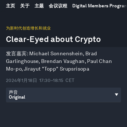
主页
关于
主题
会议议程
Digital Members Progr
0
seconds
为新时代创造增长和就业
of
Clear-Eyed about Crypto
46
minutes,
19
seconds
发言嘉宾:
Michael Sonnenshein
,
Brad
Garlinghouse
,
Brendan Vaughan
,
Paul Chan
Mo-po
,
Jirayut "Topp" Srupsrisopa
2024年1月18日
17:30–18:15
CET
声音