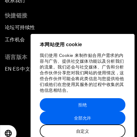
联系我们
快捷链接
论坛可持续性
工作机会
本网站使用 cookie
我们使用 Cookie 来制作贴合用户需求的内
语言版本
容与广告、提供社交媒体功能以及分析我们
的流量。我们还会与社交媒体、广告和分析
EN
ES
中文
日本語
▪
▪
▪
合作伙伴分享您对我们网站的使用情况，这
些合作伙伴可能会将此类信息与您提供给他
们或他们在您使用其服务的过程中收集的其
他信息相结合。
拒绝
隐私政策和服务条款
全部允许
站点地图
自定义
©
2026
世界经济论坛
EN
ES
中文
日本語