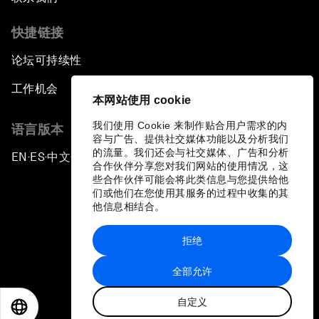
快捷链接
论坛可持续性
工作机会
本网站使用 cookie
我们使用 Cookie 来制作贴合用户需求的内
语言版本
容与广告、提供社交媒体功能以及分析我们
的流量。我们还会与社交媒体、广告和分析
EN
ES
中文
日本語
▪
▪
▪
合作伙伴分享您对我们网站的使用情况，这
些合作伙伴可能会将此类信息与您提供给他
们或他们在您使用其服务的过程中收集的其
他信息相结合。
拒绝
隐私政策和服务条款
全部允许
站点地图
自定义
©
2026
世界经济论坛
EN
ES
中文
日本語