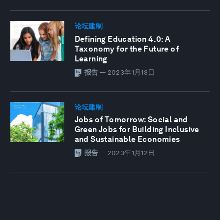
论坛建制
Defining Education 4.0: A
Taxonomy for the Future of
Learning
报告
—
2023年1月13日
论坛建制
Jobs of Tomorrow: Social and
Green Jobs for Building Inclusive
and Sustainable Economies
报告
—
2023年1月12日