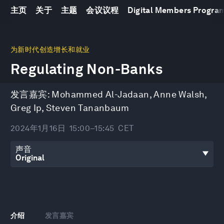
主页
关于
主题
会议议程
Digital Members Progr
0
seconds
为新时代创造增长和就业
of
Regulating Non-Banks
44
minutes,
9
seconds
发言嘉宾:
Mohammed Al-Jadaan
,
Anne Walsh
,
Greg Ip
,
Steven Tananbaum
2024年1月16日
15:00–15:45
CET
声音
介绍
发言嘉宾