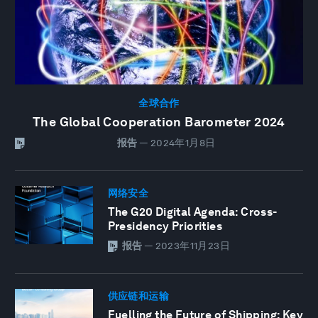
全球合作
The Global Cooperation Barometer 2024
报告
—
2024年1月8日
网络安全
The G20 Digital Agenda: Cross-
Presidency Priorities
报告
—
2023年11月23日
供应链和运输
Fuelling the Future of Shipping: Key