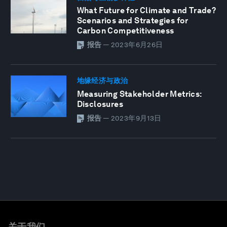
What Future for Climate and Trade?
Scenarios and Strategies for
Carbon Competitiveness
报告
—
2023年6月26日
地缘经济与政治
Measuring Stakeholder Metrics:
Disclosures
报告
—
2023年9月13日
关于我们