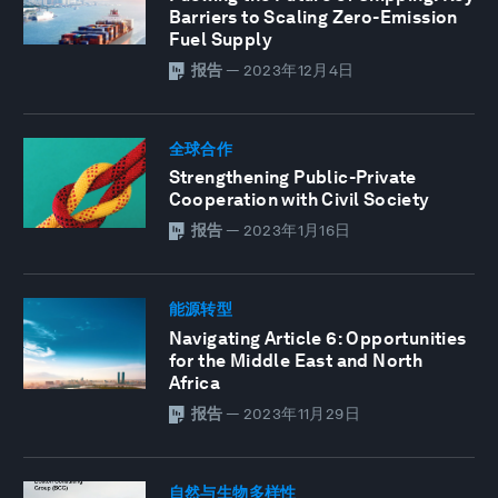
Barriers to Scaling Zero-Emission
Fuel Supply
报告
—
2023年12月4日
全球合作
Strengthening Public-Private
Cooperation with Civil Society
报告
—
2023年1月16日
能源转型
Navigating Article 6: Opportunities
for the Middle East and North
Africa
报告
—
2023年11月29日
自然与生物多样性