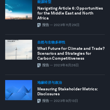
能源转型
Navigating Article 6: Opportunities
for the Middle East and North
Africa
报告
—
2023年11月29日
自然与生物多样性
What Future for Climate and Trade?
Scenarios and Strategies for
Carbon Competitiveness
报告
—
2023年6月26日
地缘经济与政治
Measuring Stakeholder Metrics:
Disclosures
报告
—
2023年9月13日