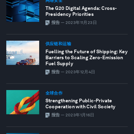
网络安全
The G20 Digital Agenda: Cross-
Presidency Priorities
报告
—
2023年11月23日
供应链和运输
Fuelling the Future of Shipping: Key
Barriers to Scaling Zero-Emission
Fuel Supply
报告
—
2023年12月4日
全球合作
Strengthening Public-Private
Cooperation with Civil Society
报告
—
2023年1月16日