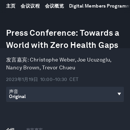
主页
会议议程
会议概览
Digital Members Program
0
seconds
Press Conference: Towards a
of
29
minutes,
World with Zero Health Gaps
19
seconds
发言嘉宾:
Christophe Weber
,
Joe Ucuzoglu
,
Nancy Brown
,
Trevor Chueu
2023年1月19日
10:00–10:30
CET
声音
介绍
发言嘉宾