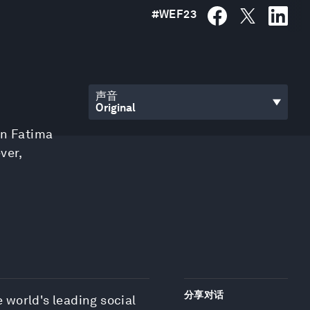
#
WEF23
声音
n Fatima
ever
,
分享对话
 world's leading social