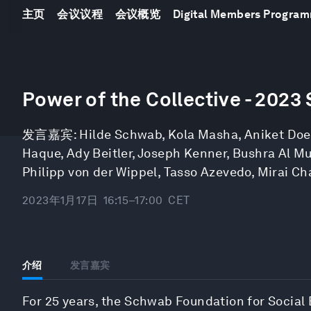
主页
会议议程
会议概览
Digital Members Progra
0
seconds
Power of the Collective - 2023
of
51
minutes,
发言嘉宾:
Hilde Schwab
,
Kola Masha
,
Aniket Doe
52
seconds
Volume
Haque
,
Ady Beitler
,
Joseph Kenner
,
Bushra Al Mu
90%
Philipp von der Wippel
,
Tasso Azevedo
,
Mirai Ch
2023年1月17日
16:15–17:00
CET
介绍
发言嘉宾
For 25 years, the Schwab Foundation for Social