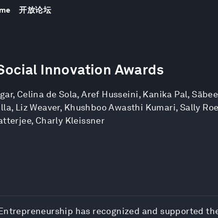
mme
开放论坛
 Social Innovation Awards
gar
,
Celina de Sola
,
Aref Husseini
,
Kanika Pal
,
Säbee
lla
,
Liz Weaver
,
Khushboo Awasthi Kumari
,
Sally Ro
atterjee
,
Charly Kleissner
 Entrepreneurship has recognized and supported the