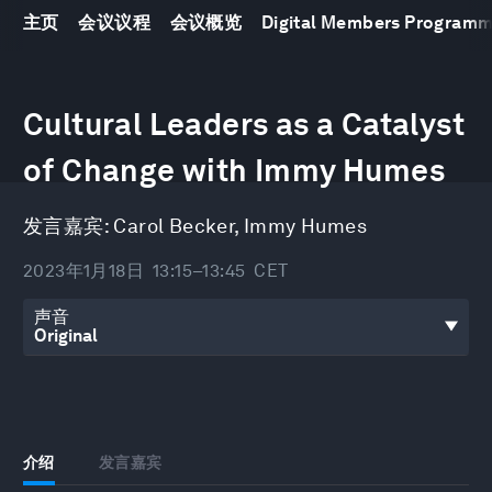
主页
会议议程
会议概览
Digital Members Program
0
seconds
Cultural Leaders as a Catalyst
of
32
minutes,
of Change with Immy Humes
49
seconds
发言嘉宾:
Carol Becker
,
Immy Humes
2023年1月18日
13:15–13:45
CET
声音
介绍
发言嘉宾