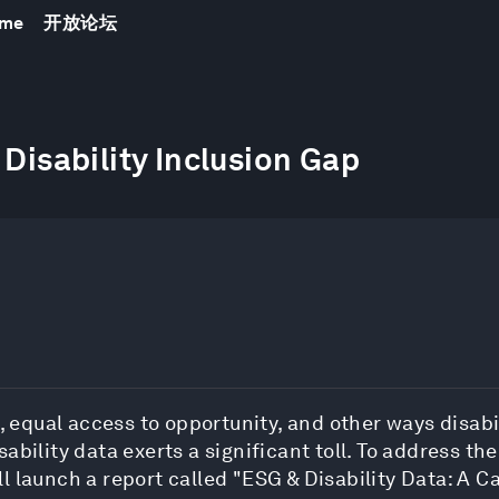
mme
开放论坛
 Disability Inclusion Gap
, equal access to opportunity, and other ways disabil
bility data exerts a significant toll. To address the
 launch a report called "ESG & Disability Data: A Cal