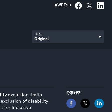
#
WEF23
声音
分享对话
ity exclusion limits
 exclusion of disability
l for Inclusive