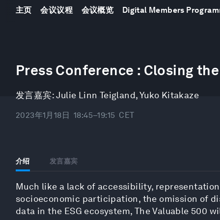
主页
会议议程
会议概览
Digital Members Progra
0
seconds
Press Conference : Closing the
of
27
minutes,
发言嘉宾:
Julie Linn Teigland
,
Yuko Kitakaze
2
seconds
Volume
90%
2023年1月18日
18:45–19:15
CET
介绍
发言嘉宾
Much like a lack of accessibility, representation
socioeconomic participation, the omission of disa
data in the ESG ecosystem, The Valuable 500 will