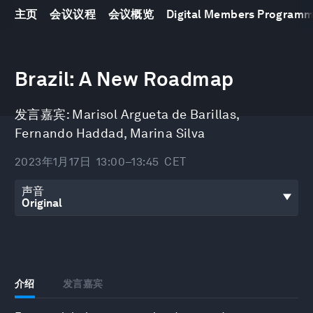
主页
会议议程
会议概览
Digital Members Program
0
seconds
Brazil: A New Roadmap
of
39
minutes,
发言嘉宾:
Marisol Argueta de Barillas
,
38
seconds
Fernando Haddad
,
Marina Silva
2023年1月17日
13:00–13:45
CET
声音
介绍
发言嘉宾