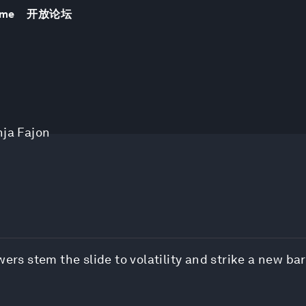
mme
开放论坛
nja Fajon
ers stem the slide to volatility and strike a new bar