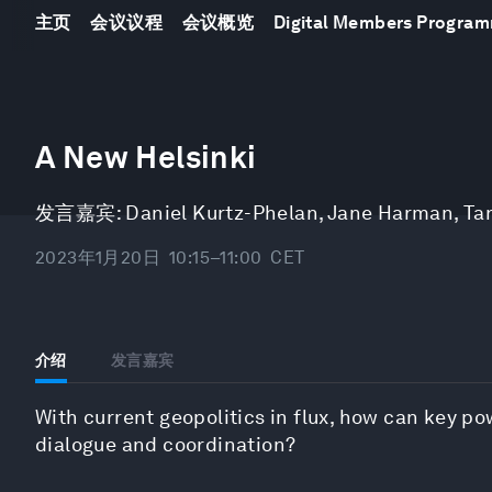
主页
会议议程
会议概览
Digital Members Progra
0
seconds
A New Helsinki
of
46
minutes,
发言嘉宾:
Daniel Kurtz-Phelan
,
Jane Harman
,
Ta
7
seconds
Volume
90%
2023年1月20日
10:15–11:00
CET
介绍
发言嘉宾
With current geopolitics in flux, how can key pow
dialogue and coordination?