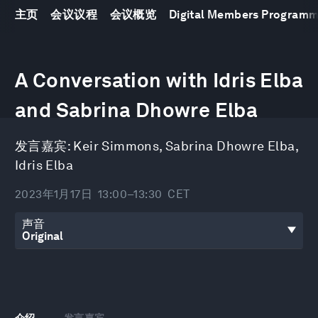
主页
会议议程
会议概览
Digital Members Program
0
seconds
A Conversation with Idris Elba
of
37
minutes,
and Sabrina Dhowre Elba
15
seconds
发言嘉宾:
Keir Simmons
,
Sabrina Dhowre Elba
,
Idris Elba
2023年1月17日
13:00–13:30
CET
声音
介绍
发言嘉宾