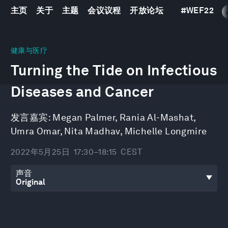
主页
关于
主题
会议议程
开放论坛
#
WEF22
0
seconds
健康与医疗
of
Turning the Tide on Infectious
46
minutes,
46
Diseases and Cancer
seconds
发言嘉宾:
Megan Palmer
,
Rania Al-Mashat
,
Umra Omar
,
Nita Madhav
,
Michelle Longmire
2022年5月25日
17:30–18:15
CEST
声音