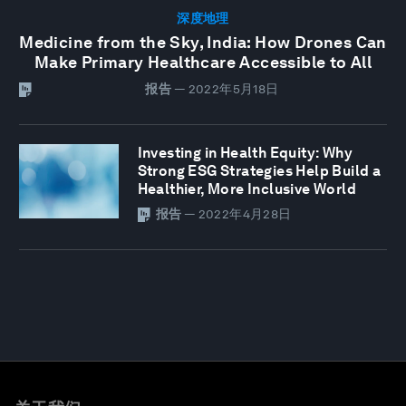
深度地理
Medicine from the Sky, India: How Drones Can
Make Primary Healthcare Accessible to All
报告
—
2022年5月18日
Investing in Health Equity: Why
Strong ESG Strategies Help Build a
Healthier, More Inclusive World
报告
—
2022年4月28日