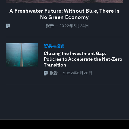
A Freshwater Future: Without Blue, There Is
No Green Economy
报告
—
2022年5月24日
贸易与投资
Closing the Investment Gap:
Policies to Accelerate the Net-Zero
Transition
报告
—
2022年5月23日