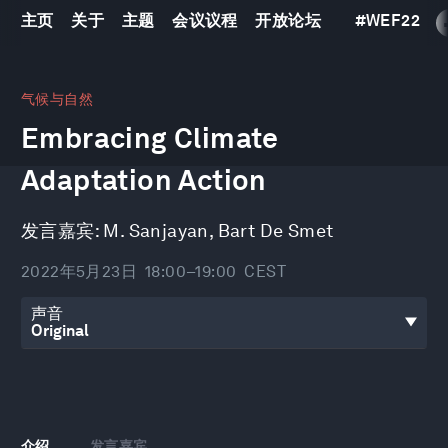
主页
关于
主题
会议议程
开放论坛
#
WEF22
0
seconds
气候与自然
of
Embracing Climate
54
minutes,
48
Adaptation Action
seconds
发言嘉宾:
M. Sanjayan
,
Bart De Smet
2022年5月23日
18:00–19:00
CEST
声音
介绍
发言嘉宾