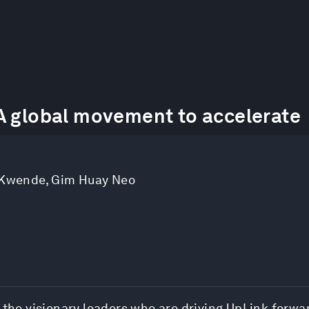
A global movement to accelerate
 Kwende
,
Gim Huay Neo
m the visionary leaders who are driving UpLink forw