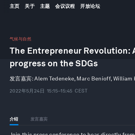
主页
关于
主题
会议议程
开放论坛
0
seconds
气候与自然
of
The Entrepreneur Revolution: 
26
minutes,
44
progress on the SDGs
seconds
Volume
90%
发言嘉宾:
Alem Tedeneke
,
Marc Benioff
,
William
2022年5月24日
15:15–15:45
CEST
介绍
发言嘉宾
Join this press conference to hear directly fro