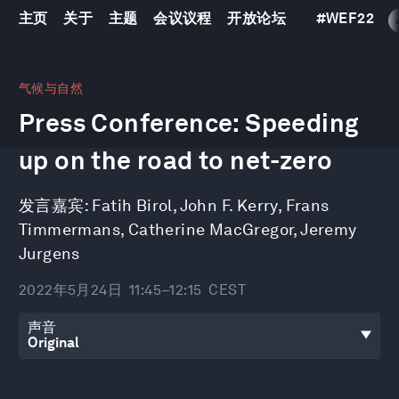
主页
关于
主题
会议议程
开放论坛
#
WEF22
0
seconds
气候与自然
of
Press Conference: Speeding
30
minutes,
48
up on the road to net-zero
seconds
发言嘉宾:
Fatih Birol
,
John F. Kerry
,
Frans
Timmermans
,
Catherine MacGregor
,
Jeremy
Jurgens
2022年5月24日
11:45–12:15
CEST
声音