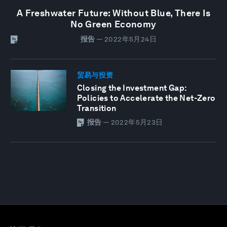
A Freshwater Future: Without Blue, There Is
No Green Economy
报告
—
2022年5月24日
贸易与投资
Closing the Investment Gap:
Policies to Accelerate the Net-Zero
Transition
报告
—
2022年5月23日