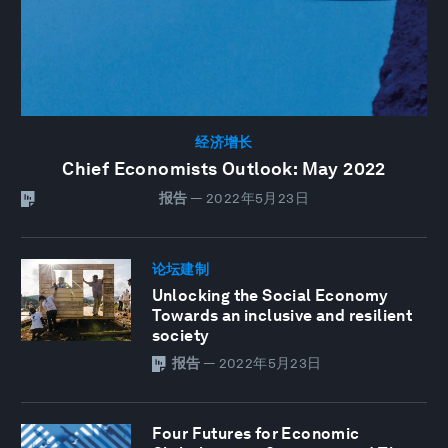
经济增长
Chief Economists Outlook: May 2022
报告
—
2022年5月23日
论坛建制
Unlocking the Social Economy
Towards an inclusive and resilient
society
报告
—
2022年5月23日
Four Futures for Economic