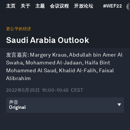
主页
关于
主题
会议议程
开放论坛
#
WEF22
0
seconds
更公平的经济
of
Saudi Arabia Outlook
48
minutes,
26
seconds
发言嘉宾:
Margery Kraus
,
Abdullah bin Amer Al
Swaha
,
Mohammed Al-Jadaan
,
Haifa Bint
Mohammed Al Saud
,
Khalid Al-Falih
,
Faisal
Alibrahim
2022年5月25日
10:00–10:45
CEST
声音