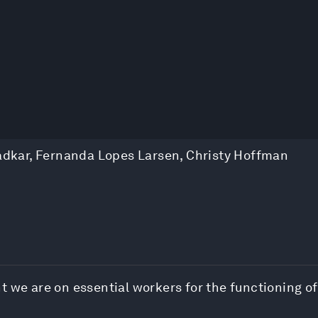
adkar
,
Fernanda Lopes Larsen
,
Christy Hoffman
nt we are on essential workers for the functioning 