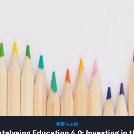
教育与技能
talysing Education 4.0: Investing in 