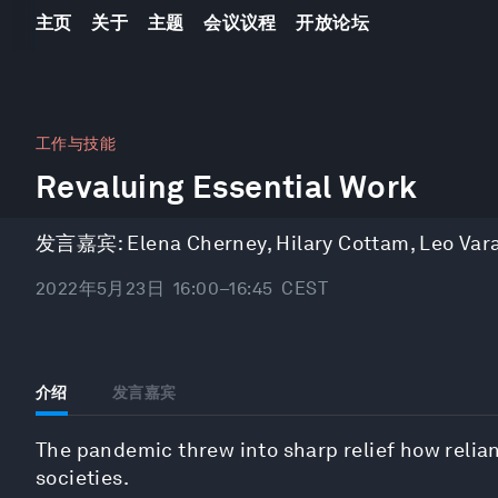
主页
关于
主题
会议议程
开放论坛
0
seconds
工作与技能
of
Revaluing Essential Work
42
minutes,
54
seconds
Volume
发言嘉宾:
Elena Cherney
,
Hilary Cottam
,
Leo Var
90%
2022年5月23日
16:00–16:45
CEST
介绍
发言嘉宾
The pandemic threw into sharp relief how relia
societies.