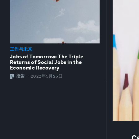
工作与未来
Jobs of Tomorrow: The Triple
Returns of Social Jobs in the
Economic Recovery
报告
—
2022年5月25日
Ca