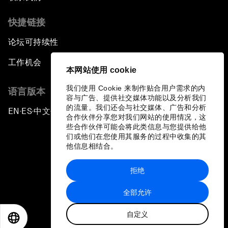
快捷链接
论坛可持续性
工作机会
本网站使用 cookie
我们使用 Cookie 来制作贴合用户需求的内
语言版本
容与广告、提供社交媒体功能以及分析我们
的流量。我们还会与社交媒体、广告和分析
EN
ES
中文
日本語
▪
▪
▪
合作伙伴分享您对我们网站的使用情况，这
些合作伙伴可能会将此类信息与您提供给他
们或他们在您使用其服务的过程中收集的其
他信息相结合。
拒绝
隐私政策和服务条款
全部允许
站点地图
自定义
©
2026
世界经济论坛
EN
ES
中文
日本語