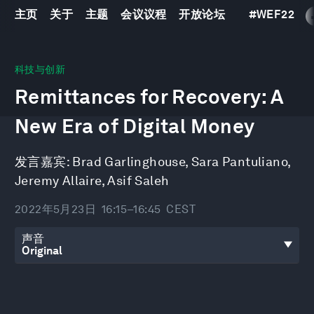
主页
关于
主题
会议议程
开放论坛
#
WEF22
0
seconds
科技与创新
of
Remittances for Recovery: A
30
minutes,
53
New Era of Digital Money
seconds
发言嘉宾:
Brad Garlinghouse
,
Sara Pantuliano
,
Jeremy Allaire
,
Asif Saleh
2022年5月23日
16:15–16:45
CEST
声音