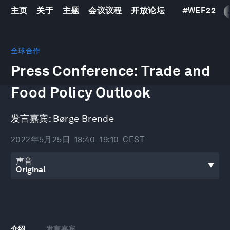
主页
关于
主题
会议议程
开放论坛
#
WEF22
0
seconds
全球合作
of
Press Conference: Trade and
24
minutes,
16
Food Policy Outlook
seconds
发言嘉宾:
Børge Brende
2022年5月25日
18:40–19:10
CEST
声音
介绍
发言嘉宾