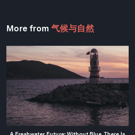
More from
气候与自然
A Freshwater Future: Without Blue, There Is