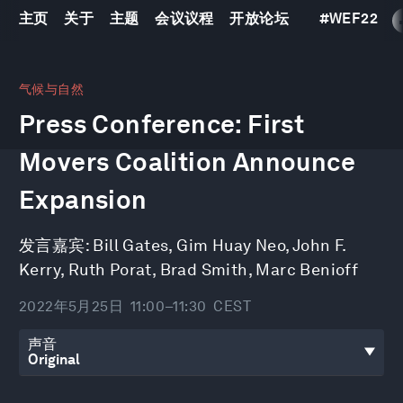
主页
关于
主题
会议议程
开放论坛
#
WEF22
0
seconds
气候与自然
of
Press Conference: First
31
minutes,
31
Movers Coalition Announce
seconds
Expansion
发言嘉宾:
Bill Gates
,
Gim Huay Neo
,
John F.
Kerry
,
Ruth Porat
,
Brad Smith
,
Marc Benioff
2022年5月25日
11:00–11:30
CEST
声音