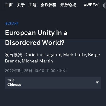
主页
关于
主题
会议议程
开放论坛
#
WEF22
0
seconds
全球合作
of
European Unity in a
1
hour,
2
Disordered World?
minutes,
19
seconds
发言嘉宾:
Christine Lagarde
,
Mark Rutte
,
Børge
Brende
,
Micheál Martin
2022年5月25日
10:00–11:00
CEST
声音