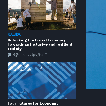
论坛建制
Unlocking the Social Economy
Towards an inclusive and resilient
society
报告
—
2022年5月23日
Four Futures for Economic