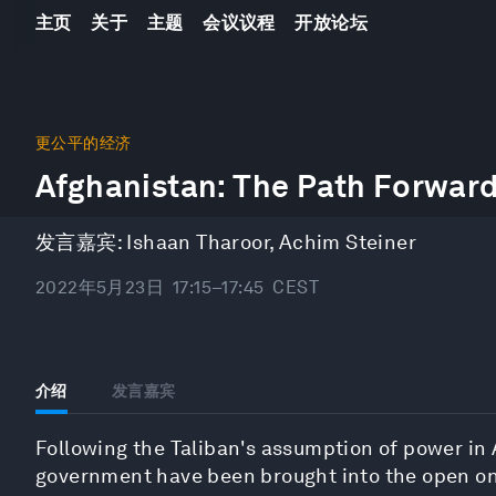
主页
关于
主题
会议议程
开放论坛
0
seconds
更公平的经济
of
Afghanistan: The Path Forwar
33
minutes,
44
seconds
Volume
发言嘉宾:
Ishaan Tharoor
,
Achim Steiner
90%
2022年5月23日
17:15–17:45
CEST
介绍
发言嘉宾
Following the Taliban's assumption of power in
government have been brought into the open on 