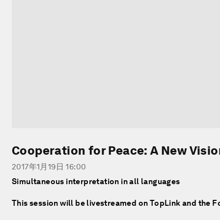
Cooperation for Peace: A New Visio
2017年1月19日 16:00
Simultaneous interpretation in all languages
This session will be livestreamed on TopLink and the 