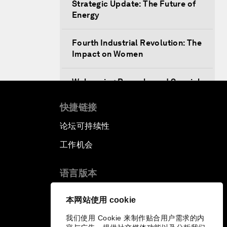
Strategic Update: The Future of
Energy
Fourth Industrial Revolution: The
Impact on Women
Welcoming Remarks and Special
Address
快捷链接
Opening Plenary with Xi Jinping,
论坛可持续性
President of the People’s
Republic of China
工作机会
What Is it to Be Human in the
语言版本
Fourth Industrial Revolution?
EN
ES
中文
日本語
▪
▪
▪
本网站使用 cookie
An Insight, An Idea with Matt
我们使用 Cookie 来制作贴合用户需求的内
Damon and Gary White