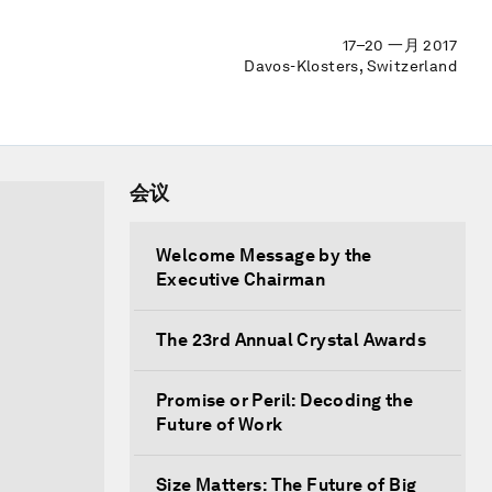
17–20 一月 2017
Davos-Klosters, Switzerland
会议
Welcome Message by the
Executive Chairman
The 23rd Annual Crystal Awards
Promise or Peril: Decoding the
Future of Work
Size Matters: The Future of Big