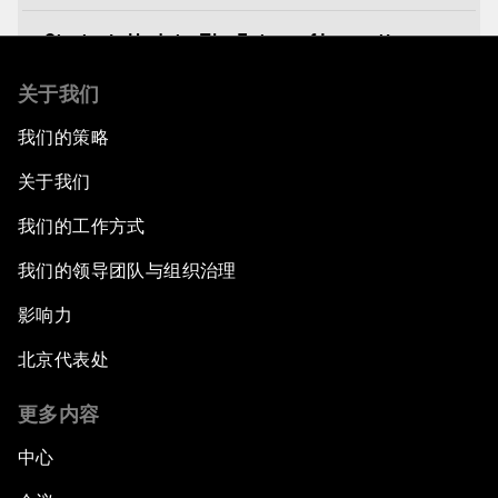
Strategic Update: The Future of Innovation
关于我们
Discover a World beyond X and Y Genes
我们的策略
Strategic Update: The Future of Energy
关于我们
Fourth Industrial Revolution: The Impact on
我们的工作方式
Women
我们的领导团队与组织治理
Welcoming Remarks and Special Address
影响力
北京代表处
Opening Plenary with Xi Jinping, President of
the People’s Republic of China
更多内容
What Is it to Be Human in the Fourth Industrial
中心
Revolution?