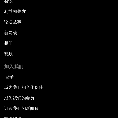
会议
An Insight, An Idea with Matt Damon and Gary
利益相关方
White
论坛故事
Outlook for the United States
新闻稿
相册
Advancing the Sustainable Development
Agenda
视频
Artificial Intelligence
加入我们
登录
A Conversation with Adel Al Jubeir on Middle
East Security
成为我们的合作伙伴
成为我们的会员
Powering Africa
订阅我们的新闻稿
An Insight, An Idea with Shakira