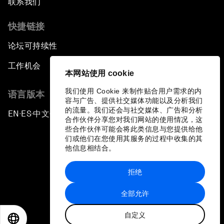
联系我们
Who Can Lead a Multipolar World?
快捷链接
论坛可持续性
An Insight, An Idea with Guy Standing
工作机会
本网站使用 cookie
A Conversation with John Kerry: Diplomacy in
an Era of Disruption
我们使用 Cookie 来制作贴合用户需求的内
语言版本
容与广告、提供社交媒体功能以及分析我们
的流量。我们还会与社交媒体、广告和分析
EN
ES
中文
日本語
Ending Corruption
▪
▪
▪
合作伙伴分享您对我们网站的使用情况，这
些合作伙伴可能会将此类信息与您提供给他
们或他们在您使用其服务的过程中收集的其
Rebuilding Trust in the Healthcare Industry
他信息相结合。
The New Lead Characters
拒绝
隐私政策和服务条款
全部允许
Terrorism in the Digital Age
站点地图
自定义
©
2026
世界经济论坛
EN
ES
中文
日本語