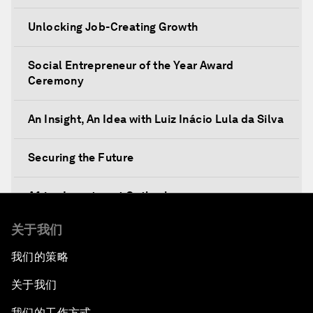
Unlocking Job-Creating Growth
Social Entrepreneur of the Year Award
Ceremony
An Insight, An Idea with Luiz Inácio Lula da Silva
Securing the Future
Africa Investment Outlook
关于我们
Partnering for Prosperity
我们的策略
Investing in Health
关于我们
Private Sector, Public Works
我们的工作方式