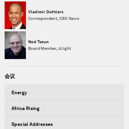
Vladimir Duthiers
Correspondent, CBS News
Ned Tozun
Board Member, d.light
会议
Energy
Africa Rising
Special Addresses