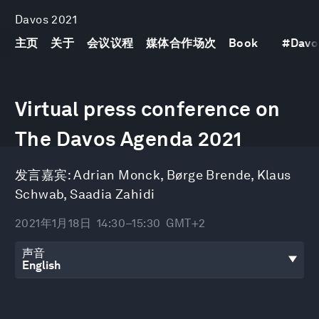
Davos 2021
主页
关于
会议议程
媒体合作场次
Book
#
Davo
0
seconds
Virtual press conference on
of
1
hour,
The Davos Agenda 2021
15
seconds
发言嘉宾:
Adrian Monck
,
Børge Brende
,
Klaus
Schwab
,
Saadia Zahidi
2021年1月18日
14:30–15:30
GMT+2
声音