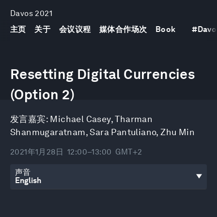
Davos 2021
主页
关于
会议议程
媒体合作场次
Book
#
Davo
0
seconds
Resetting Digital Currencies
of
40
minutes,
(Option 2)
51
seconds
发言嘉宾:
Michael Casey
,
Tharman
Shanmugaratnam
,
Sara Pantuliano
,
Zhu Min
2021年1月28日
12:00–13:00
GMT+2
声音