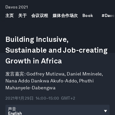
Davos 2021
主页
关于
会议议程
媒体合作场次
Book
#
Davo
0
seconds
Building Inclusive,
of
29
minutes,
Sustainable and Job-creating
9
seconds
Growth in Africa
发言嘉宾:
Godfrey Mutizwa
,
Daniel Mminele
,
Nana Addo Dankwa Akufo-Addo
,
Phuthi
Mahanyele-Dabengwa
2021年1月29日
14:00–15:00
GMT+2
声音