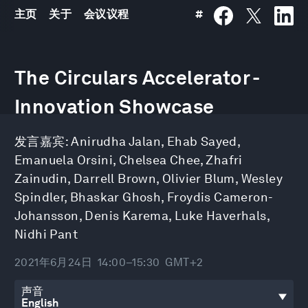
主页
关于
会议议程
#
0
seconds
The Circulars Accelerator -
of
31
minutes,
Innovation Showcase
37
seconds
发言嘉宾:
Anirudha Jalan
,
Ehab Sayed
,
Emanuela Orsini
,
Chelsea Chee
,
Zhafri
Zainudin
,
Darrell Brown
,
Olivier Blum
,
Wesley
Spindler
,
Bhaskar Ghosh
,
Froydis Cameron-
Johansson
,
Denis Karema
,
Luke Haverhals
,
Nidhi Pant
2021年6月24日
14:00–15:30
GMT+2
声音