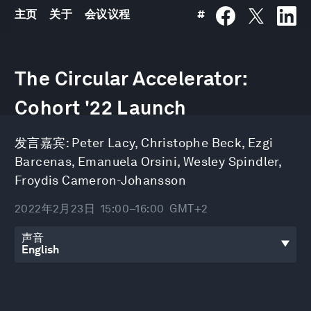
主页
关于
会议议程
#
0
seconds
The Circular Accelerator:
of
46
minutes,
Cohort '22 Launch
21
seconds
发言嘉宾:
Peter Lacy
,
Christophe Beck
,
Ezgi
Barcenas
,
Emanuela Orsini
,
Wesley Spindler
,
Froydis Cameron-Johansson
2022年2月23日
15:00–16:00
GMT+2
声音