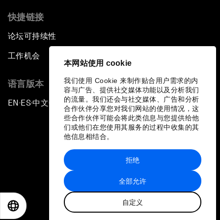
快捷链接
论坛可持续性
工作机会
本网站使用 cookie
我们使用 Cookie 来制作贴合用户需求的内
语言版本
容与广告、提供社交媒体功能以及分析我们
的流量。我们还会与社交媒体、广告和分析
EN
ES
中文
日本語
▪
▪
▪
合作伙伴分享您对我们网站的使用情况，这
些合作伙伴可能会将此类信息与您提供给他
们或他们在您使用其服务的过程中收集的其
他信息相结合。
拒绝
隐私政策和服务条款
全部允许
站点地图
自定义
©
2026
世界经济论坛
EN
ES
中文
日本語