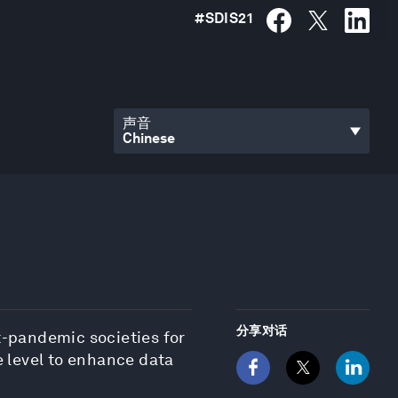
#
SDIS21
声音
分享对话
t-pandemic societies for
e level to enhance data