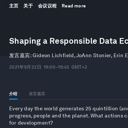
主页
关于
会议议程
Read more
0
seconds
Shaping a Responsible Data E
of
46
minutes,
发言嘉宾:
Gideon Lichfield
,
JoAnn Stonier
,
Erin 
55
seconds
Volume
90%
2021年9月22日
19:00–19:45
GMT+2
介绍
发言嘉宾
Every day the world generates 25 quintillion (a
progress, people and the planet. What actions c
for development?