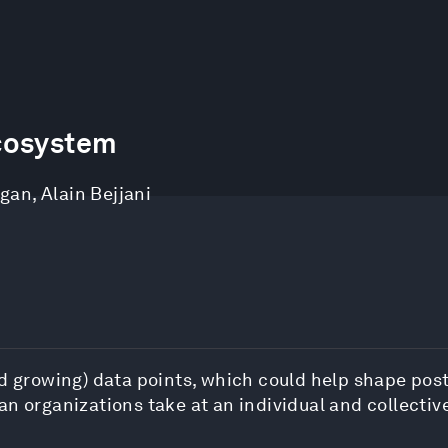
cosystem
Egan
,
Alain Bejjani
nd growing) data points, which could help shape pos
an organizations take at an individual and collectiv