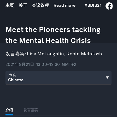
主页
关于
会议议程
Read more
#
SDIS21
0
seconds
Meet the Pioneers tackling
of
26
minutes,
the Mental Health Crisis
25
seconds
发言嘉宾:
Lisa McLaughlin
,
Robin McIntosh
2021年9月21日
13:00–13:30
GMT+2
声音
介绍
发言嘉宾