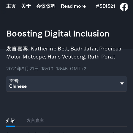
主页
关于
会议议程
Read more
#
SDIS21
0
seconds
Boosting Digital Inclusion
of
47
minutes,
发言嘉宾:
Katherine Bell
,
Badr Jafar
,
Precious
10
seconds
Moloi-Motsepe
,
Hans Vestberg
,
Ruth Porat
2021年9月21日
18:00–18:45
GMT+2
声音
介绍
发言嘉宾