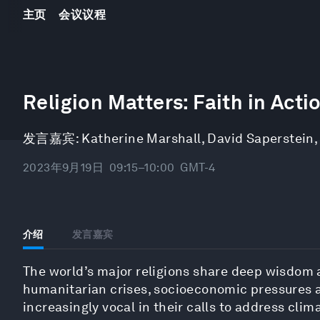
主页
会议议程
0
seconds
Religion Matters: Faith in Act
of
47
minutes,
发言嘉宾:
Katherine Marshall
,
David Saperstein
59
seconds
Volume
90%
2023年9月19日
09:15–10:00
GMT-4
介绍
发言嘉宾
The world’s major religions share deep wisdom 
humanitarian crises, socioeconomic pressures an
increasingly vocal in their calls to address clim