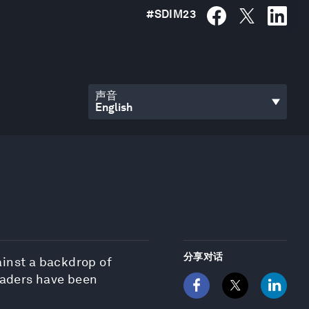
#
SDIM23
声音
分享对话
ainst a backdrop of
leaders have been
.