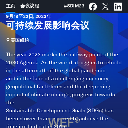
主页
会议议程
#
SDIM23
9月
18
至
22日
,
2023年
可持续发展影响会议
美国纽约
The year 2023 marks the halfway point of the
2030 Agenda. As the world struggles to rebuild
in the aftermath of the global pandemic
and in the face of a challenging economy,
geopolitical fault-lines and the deepening
impact of climate change, progress towards
the
Sustainable Development Goals (SDGs) has
been slower than required to achieve the
timeline laid out in 2015.