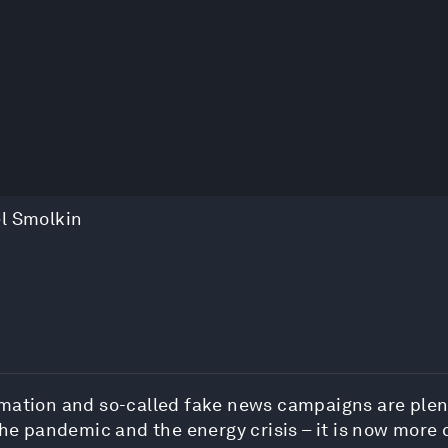
l Smolkin
mation and so-called fake news campaigns are plent
the pandemic and the energy crisis – it is now more c