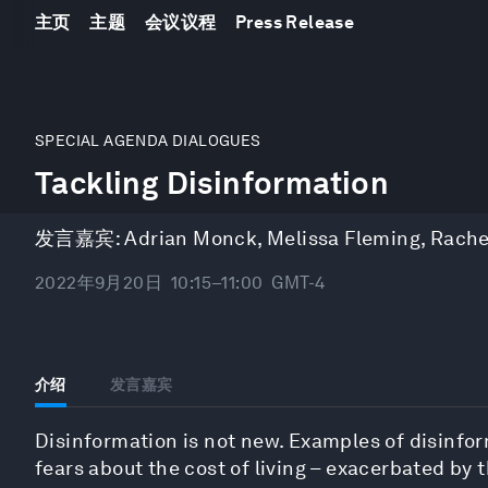
主页
主题
会议议程
Press Release
0
seconds
SPECIAL AGENDA DIALOGUES
of
Tackling Disinformation
48
minutes,
54
seconds
Volume
发言嘉宾:
Adrian Monck
,
Melissa Fleming
,
Rache
90%
2022年9月20日
10:15–11:00
GMT-4
介绍
发言嘉宾
Disinformation is not new. Examples of disinfor
fears about the cost of living – exacerbated by 