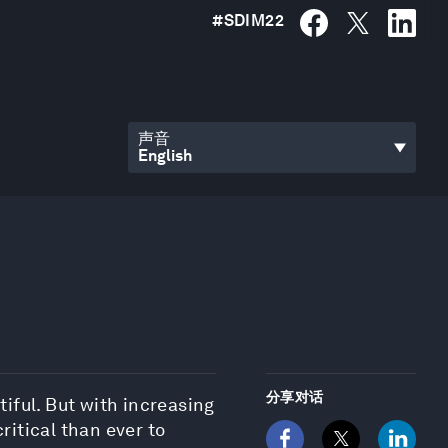
#
SDIM22
声音
分享对话
iful. But with increasing
ritical than ever to