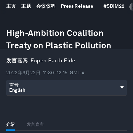
主页
主题
会议议程
Press Release
#
SDIM22
0
seconds
High-Ambition Coalition
of
38
Treaty on Plastic Pollution
minutes,
1
second
发言嘉宾:
Espen Barth Eide
2022年9月22日
11:30–12:15
GMT-4
声音
介绍
发言嘉宾