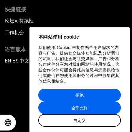
快捷链接
论坛可持续性
工作机会
本网站使用 cookie
我们使用 Cookie 来制作贴合用户需求的内
语言版本
容与广告、提供社交媒体功能以及分析我们
的流量。我们还会与社交媒体、广告和分析
EN
ES
中文
日本語
▪
▪
▪
合作伙伴分享您对我们网站的使用情况，这
些合作伙伴可能会将此类信息与您提供给他
们或他们在您使用其服务的过程中收集的其
他信息相结合。
拒绝
隐私政策和服务条款
全部允许
站点地图
自定义
©
2026
世界经济论坛
EN
ES
中文
日本語