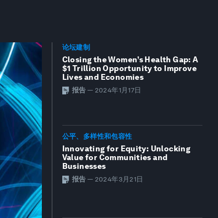
论坛建制
Closing the Women’s Health Gap: A
$1 Trillion Opportunity to Improve
Lives and Economies
报告
—
2024年1月17日
公平、多样性和包容性
Innovating for Equity: Unlocking
Value for Communities and
Businesses
报告
—
2024年3月21日