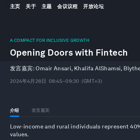
主页
关于
主题
会议议程
开放论坛
0
seconds
A COMPACT FOR INCLUSIVE GROWTH
of
Opening Doors with Fintech
46
minutes,
38
seconds
Volume
发言嘉宾:
Omair Ansari
,
Khalifa AlShamsi
,
Blyth
90%
2024年4月28日
08:45–09:30
(GMT+3)
介绍
发言嘉宾
Low-income and rural individuals represent 40
values.