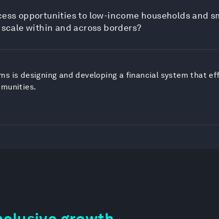
ccess opportunities to low-income households and s
o scale within and across borders?
s is designing and developing a financial system that eff
mmunities.
nclusive growth