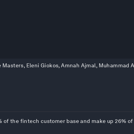
e Masters
,
Eleni Giokos
,
Amnah Ajmal
,
Muhammad A
% of the fintech customer base and make up 26% of 