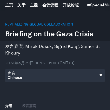
主页
关于
主题
会议议程
开放论坛
#
SpecialMe
0
seconds
REVITALIZING GLOBAL COLLABORATION
of
Briefing on the Gaza Crisis
54
minutes,
7
seconds
发言嘉宾:
Mirek Dušek
,
Sigrid Kaag
,
Samer S.
Khoury
2024年4月29日
10:15–11:00
(GMT+3)
声音
介绍
发言嘉宾