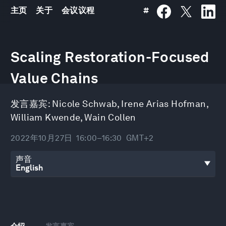
主页
关于
会议议程
#
0
seconds
Scaling Restoration-Focused
of
32
minutes,
Value Chains
18
seconds
发言嘉宾:
Nicole Schwab
,
Irene Arias Hofman
,
William Kwende
,
Wain Collen
2022年10月27日
16:00–16:30
GMT+2
声音
介绍
发言嘉宾